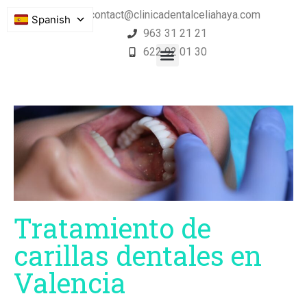
contact@clinicadentalceliahaya.com
Spanish
963 31 21 21
622 92 01 30
Tratamiento de
carillas dentales en
Valencia