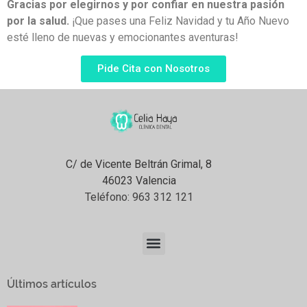
Gracias por elegirnos y por confiar en nuestra pasión
por la salud.
¡Que pases una Feliz Navidad y tu Año Nuevo
esté lleno de nuevas y emocionantes aventuras!
Pide Cita con Nosotros
C/ de Vicente Beltrán Grimal, 8
46023 Valencia
Teléfono:
963 312 121
Últimos artículos