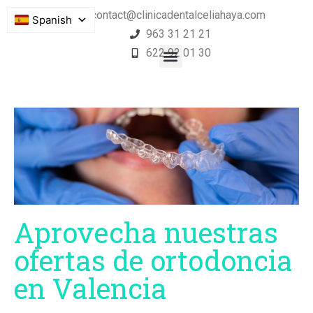
contact@clinicadentalceliahaya.com
Spanish
963 31 21 21
622 92 01 30
Aprovecha nuestras
ofertas de ortodoncia
en Valencia