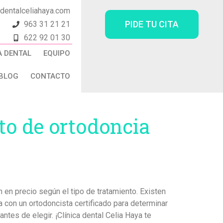
adentalceliahaya.com
PIDE TU CITA
963 31 21 21
622 92 01 30
A DENTAL
EQUIPO
BLOG
CONTACTO
to de ortodoncia
 en precio según el tipo de tratamiento. Existen
a con un ortodoncista certificado para determinar
tes de elegir. ¡Clínica dental Celia Haya te